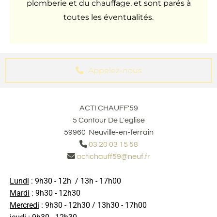
plomberie et du chauffage, et sont parés à
toutes les éventualités.
Appelez-nous
ACTI CHAUFF'59
5 Contour De L'eglise
59960 Neuville-en-ferrain

03 20 03 15 58

actichauff59@neuf.fr
Lundi
: 9h30 - 12h / 13h - 17h00
Mardi
: 9h30 - 12h30
Mercredi
: 9h30 - 12h30 / 13h30 - 17h00